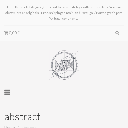
Until the end of August, there will be some delays with print orders. You can
always order originals - Free shipping to mainland Portugal / Portes grátis para
Portugal continental
0,00 €
Toggle
navigation
abstract
Home
abstract