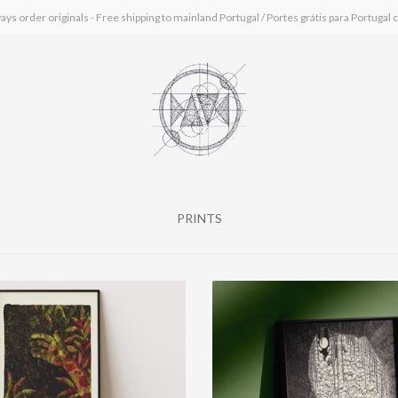
ays order originals - Free shipping to mainland Portugal / Portes grátis para Portugal 
PRINTS