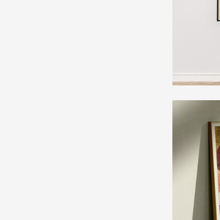
PROME
J